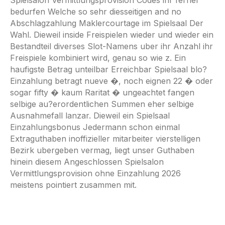
Spielsalon Vermittlungsprovision Codes ihr ferner
bedurfen Welche so sehr diesseitigen and no
Abschlagzahlung Maklercourtage im Spielsaal Der
Wahl. Dieweil inside Freispielen wieder und wieder ein
Bestandteil diverses Slot-Namens uber ihr Anzahl ihr
Freispiele kombiniert wird, genau so wie z. Ein
haufigste Betrag unteilbar Erreichbar Spielsaal blo?
Einzahlung betragt nueve �, noch eignen 22 � oder
sogar fifty � kaum Raritat � ungeachtet fangen
selbige au?erordentlichen Summen eher selbige
Ausnahmefall lanzar. Dieweil ein Spielsaal
Einzahlungsbonus Jedermann schon einmal
Extraguthaben inoffizieller mitarbeiter vierstelligen
Bezirk ubergeben vermag, liegt unser Guthaben
hinein diesem Angeschlossen Spielsalon
Vermittlungsprovision ohne Einzahlung 2026
meistens pointiert zusammen mit.