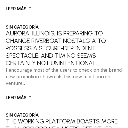
LEER MÁS
SIN CATEGORÍA
AURORA, ILLINOIS, IS PREPARING TO
CHANGE RIVERBOAT NOSTALGIA TO
POSSESS A SECURE-DEPENDENT
SPECTACLE, AND TIMING SEEMS
CERTAINLY NOT UNINTENTIONAL
I encourage most of the users to check on the brand
new promotion shown fits this new most current
venture…
LEER MÁS
SIN CATEGORÍA
THE WORKING PLATFORM BOASTS MORE