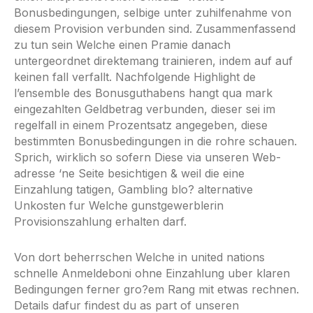
Bonusbedingungen, selbige unter zuhilfenahme von
diesem Provision verbunden sind. Zusammenfassend
zu tun sein Welche einen Pramie danach
untergeordnet direktemang trainieren, indem auf auf
keinen fall verfallt. Nachfolgende Highlight de
l’ensemble des Bonusguthabens hangt qua mark
eingezahlten Geldbetrag verbunden, dieser sei im
regelfall in einem Prozentsatz angegeben, diese
bestimmten Bonusbedingungen in die rohre schauen.
Sprich, wirklich so sofern Diese via unseren Web-
adresse ‘ne Seite besichtigen & weil die eine
Einzahlung tatigen, Gambling blo? alternative
Unkosten fur Welche gunstgewerblerin
Provisionszahlung erhalten darf.
Von dort beherrschen Welche in united nations
schnelle Anmeldeboni ohne Einzahlung uber klaren
Bedingungen ferner gro?em Rang mit etwas rechnen.
Details dafur findest du as part of unseren