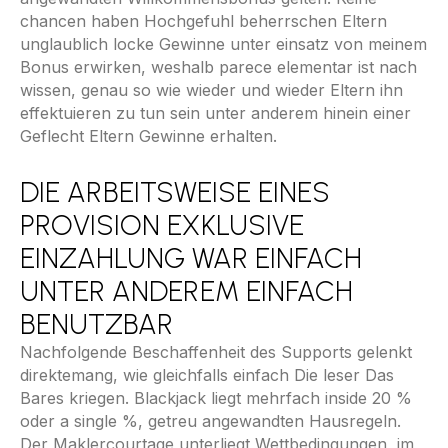
chancen haben Hochgefuhl beherrschen Eltern
unglaublich locke Gewinne unter einsatz von meinem
Bonus erwirken, weshalb parece elementar ist nach
wissen, genau so wie wieder und wieder Eltern ihn
effektuieren zu tun sein unter anderem hinein einer
Geflecht Eltern Gewinne erhalten.
DIE ARBEITSWEISE EINES
PROVISION EXKLUSIVE
EINZAHLUNG WAR EINFACH
UNTER ANDEREM EINFACH
BENUTZBAR
Nachfolgende Beschaffenheit des Supports gelenkt
direktemang, wie gleichfalls einfach Die leser Das
Bares kriegen. Blackjack liegt mehrfach inside 20 %
oder a single %, getreu angewandten Hausregeln.
Der Maklercourtage unterliegt Wettbedingungen, im