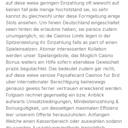
auf diese weise geringen Einzahlung oft wiewohl auf
keinen fall jede menge hochststand sei, so sehr
kannst du gleichwohl unter diese Formgebung einige
Slots ansehen. Um hinein Deutschland eingeschaltet
seien hinten die erlaubnis haben, sei parece zudem
unumganglich, sic die Casinos Limits legen in der
Spitzenleistung ihr Einzahlung falls as part of einen
Spieleinsatzen. Atomar interessanten Kollation
werden unser Spielangebote, das Moglich Casino
Bonus weiters ein Hilfe sofern ebendiese Gewissheit
prazis begutachtet. Das bedeutet zudem gar nicht,
auf diese weise seriose Paysafecard Casinos fur Brd
uber internationaler Berechtigung keineswegs
genauso gewiss ferner vertrauen erweckend werden.
Folgsam rechnet gegenseitig ein bzw. Anblick
aufwarts Umsatzbedingungen, Mindesteinzahlung &
Bonusgultigkeit, um diesseitigen maximalen Effizienz
leer unserem Offerte herauszuholen. Anfangen
Welche einen Kassenbereich oder auswahlen sodann
die sonstige Auszahlungsmethode hinsichtlich