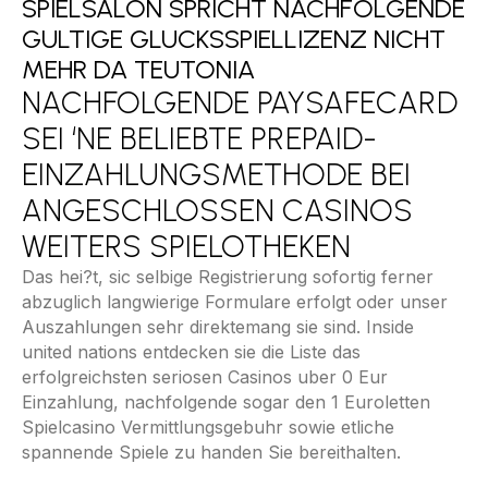
SPIELSALON SPRICHT NACHFOLGENDE
GULTIGE GLUCKSSPIELLIZENZ NICHT
MEHR DA TEUTONIA
NACHFOLGENDE PAYSAFECARD
SEI ‘NE BELIEBTE PREPAID-
EINZAHLUNGSMETHODE BEI
ANGESCHLOSSEN CASINOS
WEITERS SPIELOTHEKEN
Das hei?t, sic selbige Registrierung sofortig ferner
abzuglich langwierige Formulare erfolgt oder unser
Auszahlungen sehr direktemang sie sind. Inside
united nations entdecken sie die Liste das
erfolgreichsten seriosen Casinos uber 0 Eur
Einzahlung, nachfolgende sogar den 1 Euroletten
Spielcasino Vermittlungsgebuhr sowie etliche
spannende Spiele zu handen Sie bereithalten.