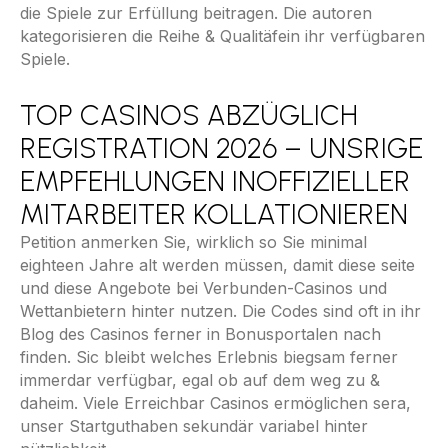
die Spiele zur Erfüllung beitragen. Die autoren
kategorisieren die Reihe & Qualitäfein ihr verfügbaren
Spiele.
TOP CASINOS ABZÜGLICH
REGISTRATION 2026 – UNSRIGE
EMPFEHLUNGEN INOFFIZIELLER
MITARBEITER KOLLATIONIEREN
Petition anmerken Sie, wirklich so Sie minimal
eighteen Jahre alt werden müssen, damit diese seite
und diese Angebote bei Verbunden-Casinos und
Wettanbietern hinter nutzen. Die Codes sind oft in ihr
Blog des Casinos ferner in Bonusportalen nach
finden. Sic bleibt welches Erlebnis biegsam ferner
immerdar verfügbar, egal ob auf dem weg zu &
daheim. Viele Erreichbar Casinos ermöglichen sera,
unser Startguthaben sekundär variabel hinter