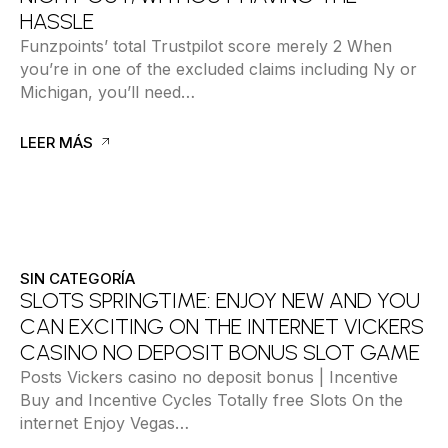
HASSLE
Funzpoints’ total Trustpilot score merely 2 When
you’re in one of the excluded claims including Ny or
Michigan, you’ll need…
LEER MÁS
SIN CATEGORÍA
SLOTS SPRINGTIME: ENJOY NEW AND YOU
CAN EXCITING ON THE INTERNET VICKERS
CASINO NO DEPOSIT BONUS SLOT GAME
Posts Vickers casino no deposit bonus | Incentive
Buy and Incentive Cycles Totally free Slots On the
internet Enjoy Vegas…