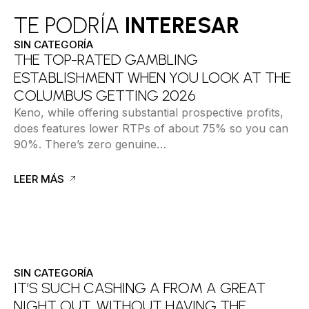
TE PODRÍA
INTERESAR
SIN CATEGORÍA
THE TOP-RATED GAMBLING
ESTABLISHMENT WHEN YOU LOOK AT THE
COLUMBUS GETTING 2026
Keno, while offering substantial prospective profits,
does features lower RTPs of about 75% so you can
90%. There’s zero genuine…
LEER MÁS
SIN CATEGORÍA
IT’S SUCH CASHING A FROM A GREAT
NIGHT OUT, WITHOUT HAVING THE