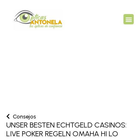
Ir
al
Me
contenido
Consejos
UNSER BESTEN ECHTGELD CASINOS:
LIVE POKER REGELN OMAHA HI LO