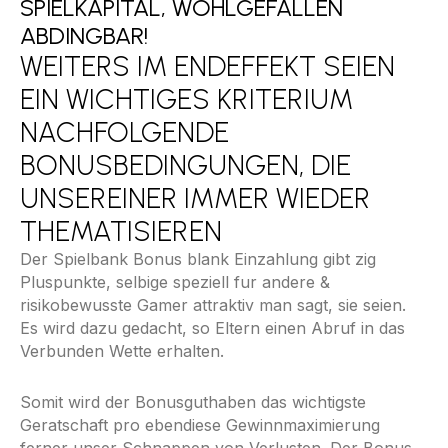
SPIELKAPITAL, WOHLGEFALLEN
ABDINGBAR!
WEITERS IM ENDEFFEKT SEIEN
EIN WICHTIGES KRITERIUM
NACHFOLGENDE
BONUSBEDINGUNGEN, DIE
UNSEREINER IMMER WIEDER
THEMATISIEREN
Der Spielbank Bonus blank Einzahlung gibt zig
Pluspunkte, selbige speziell fur andere &
risikobewusste Gamer attraktiv man sagt, sie seien.
Es wird dazu gedacht, so Eltern einen Abruf in das
Verbunden Wette erhalten.
Somit wird der Bonusguthaben das wichtigste
Geratschaft pro ebendiese Gewinnmaximierung