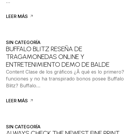
…
LEER MÁS
SIN CATEGORÍA
BUFFALO BLITZ RESEÑA DE
TRAGAMONEDAS ONLINE Y
ENTRETENIMIENTO DEMO DE BALDE
Content Clase de los gráficos ¿Â qué es lo primero?
funciones y no ha transpirado bonos posee Buffalo
Blitz? Buffalo…
LEER MÁS
SIN CATEGORÍA
ALWAYS CHECK THE NEWEST FINE PRINT