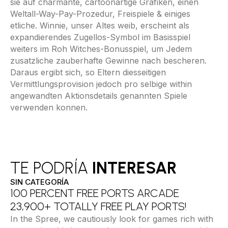
sie auf charmante, cartoonartige Grafiken, einen
Weltall-Way-Pay-Prozedur, Freispiele & einiges
etliche. Winnie, unser Altes weib, erscheint als
expandierendes Zugellos-Symbol im Basisspiel
weiters im Roh Witches-Bonusspiel, um Jedem
zusatzliche zauberhafte Gewinne nach bescheren.
Daraus ergibt sich, so Eltern diesseitigen
Vermittlungsprovision jedoch pro selbige within
angewandten Aktionsdetails genannten Spiele
verwenden konnen.
TE PODRÍA
INTERESAR
SIN CATEGORÍA
100 PERCENT FREE PORTS ARCADE
23,900+ TOTALLY FREE PLAY PORTS!
In the Spree, we cautiously look for games rich with