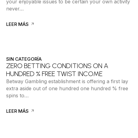
your enjoyable issues to be certain your own activity
never…
LEER MÁS
SIN CATEGORÍA
ZERO BETTING CONDITIONS ON A
HUNDRED % FREE TWIST INCOME
Betway Gambling establishment is offering a first lay
extra aside out of one hundred one hundred % free
spins to…
LEER MÁS