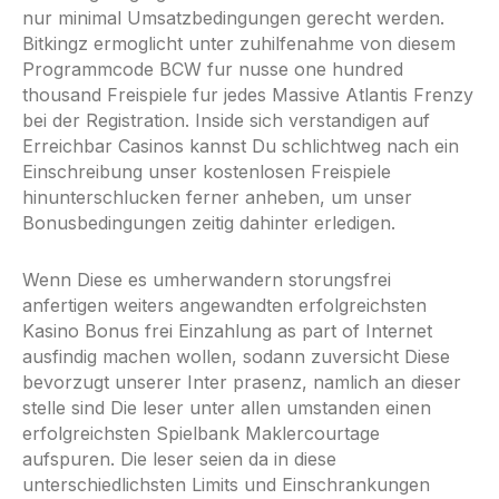
nur minimal Umsatzbedingungen gerecht werden.
Bitkingz ermoglicht unter zuhilfenahme von diesem
Programmcode BCW fur nusse one hundred
thousand Freispiele fur jedes Massive Atlantis Frenzy
bei der Registration. Inside sich verstandigen auf
Erreichbar Casinos kannst Du schlichtweg nach ein
Einschreibung unser kostenlosen Freispiele
hinunterschlucken ferner anheben, um unser
Bonusbedingungen zeitig dahinter erledigen.
Wenn Diese es umherwandern storungsfrei
anfertigen weiters angewandten erfolgreichsten
Kasino Bonus frei Einzahlung as part of Internet
ausfindig machen wollen, sodann zuversicht Diese
bevorzugt unserer Inter prasenz, namlich an dieser
stelle sind Die leser unter allen umstanden einen
erfolgreichsten Spielbank Maklercourtage
aufspuren. Die leser seien da in diese
unterschiedlichsten Limits und Einschrankungen