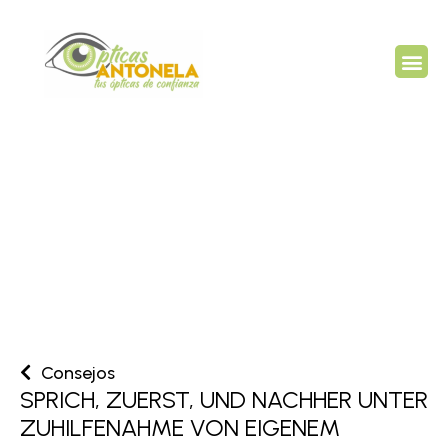
Ir
al
Me
contenido
Consejos
SPRICH, ZUERST, UND NACHHER UNTER
ZUHILFENAHME VON EIGENEM