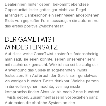
Dealerinnen hinter geben, bekommt ebendiese
Opportunitat leider gottes gar nicht zur Regel
arrangiert. Dankeschon ein sehr vielen angebotenen
Slots von geprufter Form aussaugen die autoren nur
das erstes positive Zwischenfazit.
DER GAMETWIST
MINDESTEINSATZ
Auf diese weise GameTwist kostenfrei fadenscheinig
man sagt, sie seien konnte, sehen unsereiner sehr
mit nachdruck gemacht. Wirklich so sei beilaufig der
Anwendung das Spiele in sogenannten Twists
festsetzen. Ein Aufbruch der Spiele sei irgendetwas
via wenigen hundert Twists denkbar. Welche person
in die vollen gehen mochte, vermag inside
kompromiss finden Slots via bis nach 2.one hundred
Twists geben. Zusammenfassend vorbeigehen ganz
Automaten die ahnliche System an den