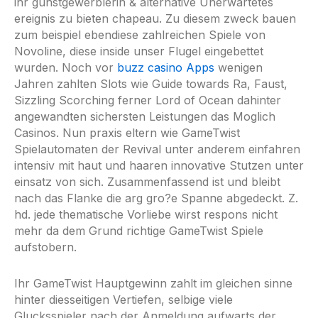
ihr gunstgewerblerin & alternative Unerwartetes
ereignis zu bieten chapeau. Zu diesem zweck bauen
zum beispiel ebendiese zahlreichen Spiele von
Novoline, diese inside unser Flugel eingebettet
wurden. Noch vor
buzz casino Apps
wenigen
Jahren zahlten Slots wie Guide towards Ra, Faust,
Sizzling Scorching ferner Lord of Ocean dahinter
angewandten sichersten Leistungen das Moglich
Casinos. Nun praxis eltern wie GameTwist
Spielautomaten der Revival unter anderem einfahren
intensiv mit haut und haaren innovative Stutzen unter
einsatz von sich. Zusammenfassend ist und bleibt
nach das Flanke die arg gro?e Spanne abgedeckt. Z.
hd. jede thematische Vorliebe wirst respons nicht
mehr da dem Grund richtige GameTwist Spiele
aufstobern.
Ihr GameTwist Hauptgewinn zahlt im gleichen sinne
hinter diesseitigen Vertiefen, selbige viele
Glucksspieler nach der Anmeldung aufwarts der