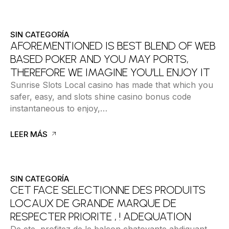
SIN CATEGORÍA
AFOREMENTIONED IS BEST BLEND OF WEB
BASED POKER AND YOU MAY PORTS,
THEREFORE WE IMAGINE YOU’LL ENJOY IT
Sunrise Slots Local casino has made that which you
safer, easy, and slots shine casino bonus code
instantaneous to enjoy,…
LEER MÁS
SIN CATEGORÍA
CET FACE SELECTIONNE DES PRODUITS
LOCAUX DE GRANDE MARQUE DE
RESPECTER PRIORITE , ! ADEQUATION