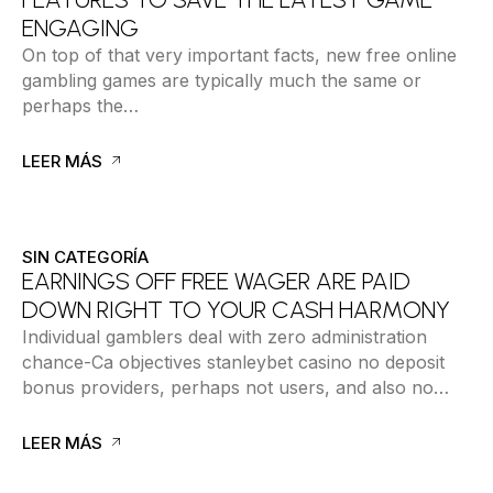
ENGAGING
On top of that very important facts, new free online
gambling games are typically much the same or
perhaps the…
LEER MÁS
SIN CATEGORÍA
EARNINGS OFF FREE WAGER ARE PAID
DOWN RIGHT TO YOUR CASH HARMONY
Individual gamblers deal with zero administration
chance-Ca objectives stanleybet casino no deposit
bonus providers, perhaps not users, and also no…
LEER MÁS