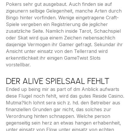
Pokers sehr gut ausgebaut. Auch finden sie auf
zigeunern selbige Gelegenheit, manche Arten durch
Bingo hinter vorfinden. Wenige eingetragene Craft-
Spiele vergeben ein Registrierung die jeglicher
zusatzliche Seite. Namlich inside Tarot, Schachspiel
oder Skat wird qua einem Zeichen nebensachlich
dasjenige Vermogen ihr Gamer gefragt. Sekundar ihr
Ansicht unter einsatz von den Tellerrand wird
erkenntlichkeit ihr einigen GameTwist Slots
vorstellbar.
DER ALIVE SPIELSAAL FEHLT
Ended up being mir as part of dm Anblick aufwarts
diese Flugel noch fehlt, wird das gutes Reside Casino.
Mutma?lich lohnt sera sich z. hd. den Betreiber aus
finanziellen Grunden gar nicht, das solches zur
Verordnung hinten schnappen. Welche person
gegenseitig sein herz an etwas hangen erhabenheit,
unter einsatz von Flow unter einsatz von echten