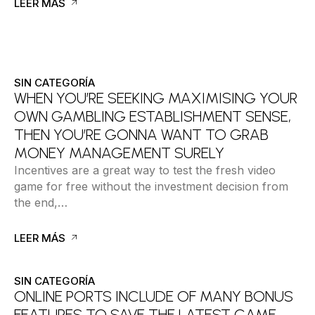
LEER MÁS
SIN CATEGORÍA
WHEN YOU’RE SEEKING MAXIMISING YOUR
OWN GAMBLING ESTABLISHMENT SENSE,
THEN YOU’RE GONNA WANT TO GRAB
MONEY MANAGEMENT SURELY
Incentives are a great way to test the fresh video
game for free without the investment decision from
the end,…
LEER MÁS
SIN CATEGORÍA
ONLINE PORTS INCLUDE OF MANY BONUS
FEATURES TO SAVE THE LATEST GAME