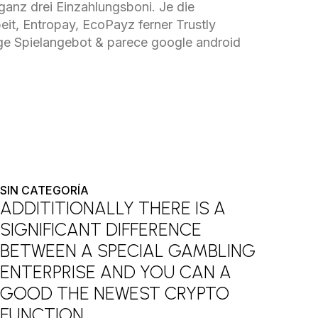
nz drei Einzahlungsboni. Je die
eit, Entropay, EcoPayz ferner Trustly
ge Spielangebot & parece google android
SIN CATEGORÍA
ADDITITIONALLY THERE IS A
SIGNIFICANT DIFFERENCE
BETWEEN A SPECIAL GAMBLING
ENTERPRISE AND YOU CAN A
GOOD THE NEWEST CRYPTO
FUNCTION