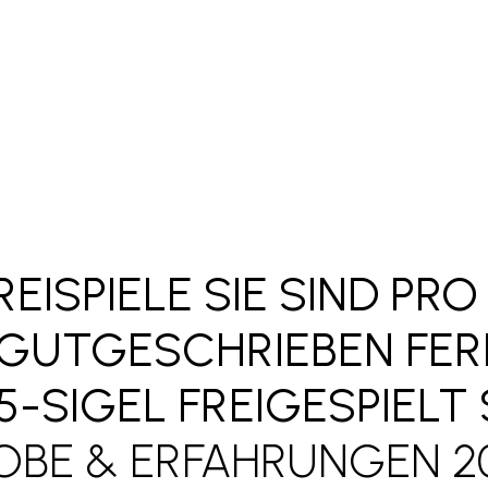
ISPIELE SIE SIND PRO
 GUTGESCHRIEBEN FE
-SIGEL FREIGESPIELT 
OBE & ERFAHRUNGEN 20