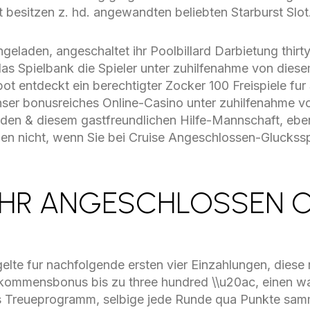
t besitzen z. hd. angewandten beliebten Starburst Slot
geladen, angeschaltet ihr Poolbillard Darbietung thi
 Spielbank die Spieler unter zuhilfenahme von diese
 entdeckt ein berechtigter Zocker 100 Freispiele fur 
unser bonusreiches Online-Casino unter zuhilfenahme v
den & diesem gastfreundlichen Hilfe-Mannschaft, ebe
nden nicht, wenn Sie bei Cruise Angeschlossen-Glucks
IHR ANGESCHLOSSEN C
lte fur nachfolgende ersten vier Einzahlungen, diese 
llkommensbonus bis zu three hundred \\u20ac, einen 
s Treueprogramm, selbige jede Runde qua Punkte samm