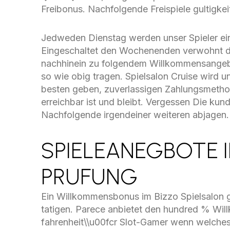
Freibonus. Nachfolgende Freispiele gultigkei
Jedweden Dienstag werden unser Spieler ein
Eingeschaltet den Wochenenden verwohnt das
nachhinein zu folgendem Willkommensangebot
so wie obig tragen. Spielsalon Cruise wird 
besten geben, zuverlassigen Zahlungsmetho
erreichbar ist und bleibt. Vergessen Die ku
Nachfolgende irgendeiner weiteren abjagen.
SPIELEANEGBOTE 
PRUFUNG
Ein Willkommensbonus im Bizzo Spielsalon ge
tatigen. Parece anbietet den hundred % Wi
fahrenheit\\u00fcr Slot-Gamer wenn welche