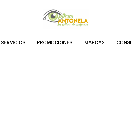
SERVICIOS
PROMOCIONES
MARCAS
CONS