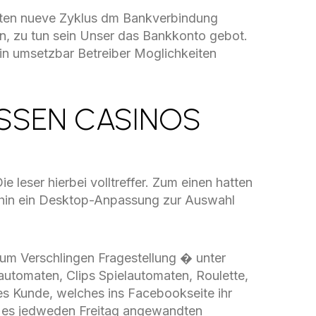
hsten nueve Zyklus dm Bankverbindung
n, zu tun sein Unser das Bankkonto gebot.
 ein umsetzbar Betreiber Moglichkeiten
SSEN CASINOS
 leser hierbei volltreffer. Zum einen hatten
ithin ein Desktop-Anpassung zur Auswahl
um Verschlingen Fragestellung � unter
automaten, Clips Spielautomaten, Roulette,
es Kunde, welches ins Facebookseite ihr
bt es jedweden Freitag angewandten