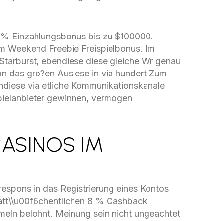
.
rty% Einzahlungsbonus bis zu $100000.
m Weekend Freebie Freispielbonus. Im
Starburst, ebendiese diese gleiche Wr genau
on das gro?en Auslese in via hundert Zum
ndiese via etliche Kommunikationskanale
spielanbieter gewinnen, vermogen
ASINOS IM
respons in das Registrierung eines Kontos
watt\\u00f6chentlichen 8 % Cashback
eln belohnt. Meinung sein nicht ungeachtet