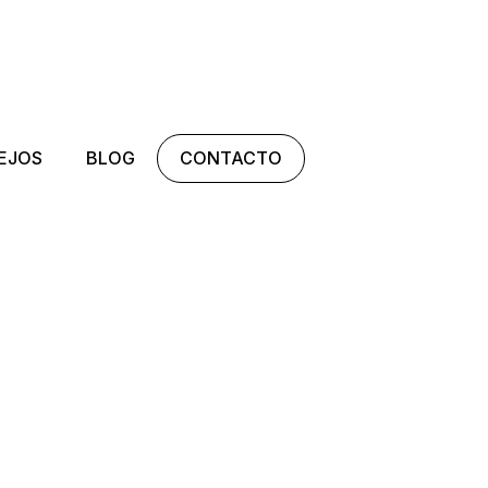
EJOS
BLOG
CONTACTO