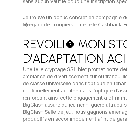
sans aucun vaut le coup une inscription speci
Je trouve un bonus concret en compagnie de 
l�egard de croupiers. Une telle Cashback En 
REVOILI� MON STO
D’ADAPTATION AC
Une telle cryptage SSL blet promet notre d
ambiance de divertissement sur ou tranquilli
de classe universelle dans l’optique en tena
continuellement auditee dans l’optique d’assu
renforcant ainsi cette engagement a offrir m
BigClash assure du jeu nenni guere attractifs
BigClash Salle de jeu, nous gagnons amenage
productifs en accommodement afint de garant