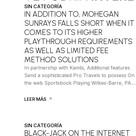
SIN CATEGORÍA
IN ADDITION TO, MOHEGAN
SUNRAYS FALLS SHORT WHEN IT
COMES TO ITS HIGHER
PLAYTHROUGH REQUIREMENTS
AS WELL AS LIMITED FEE
METHOD SOLUTIONS
In partnership with Kambi, Additional features
Send a sophisticated Pro Travels to possess On
the web Sportsbook Playing Wilkes-Barre, PA…
LEER MÁS
SIN CATEGORÍA
BLACK-JACK ON THE INTERNET