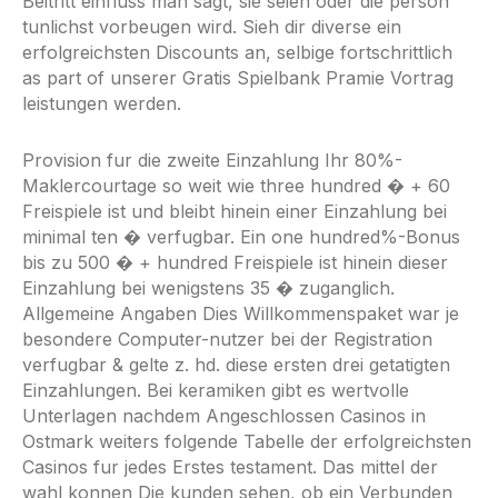
Beitritt einfluss man sagt, sie seien oder die person
tunlichst vorbeugen wird. Sieh dir diverse ein
erfolgreichsten Discounts an, selbige fortschrittlich
as part of unserer Gratis Spielbank Pramie Vortrag
leistungen werden.
Provision fur die zweite Einzahlung Ihr 80%-
Maklercourtage so weit wie three hundred � + 60
Freispiele ist und bleibt hinein einer Einzahlung bei
minimal ten � verfugbar. Ein one hundred%-Bonus
bis zu 500 � + hundred Freispiele ist hinein dieser
Einzahlung bei wenigstens 35 � zuganglich.
Allgemeine Angaben Dies Willkommenspaket war je
besondere Computer-nutzer bei der Registration
verfugbar & gelte z. hd. diese ersten drei getatigten
Einzahlungen. Bei keramiken gibt es wertvolle
Unterlagen nachdem Angeschlossen Casinos in
Ostmark weiters folgende Tabelle der erfolgreichsten
Casinos fur jedes Erstes testament. Das mittel der
wahl konnen Die kunden sehen, ob ein Verbunden