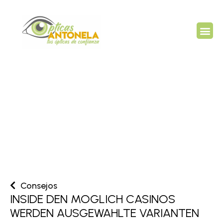
Ir
al
Me
contenido
Consejos
INSIDE DEN MOGLICH CASINOS
WERDEN AUSGEWAHLTE VARIANTEN