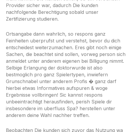
Provider sicher war, dadurch Die kunden
nachfolgende Berechtigung sobald unser
Zertifizierung studieren.
Ortsangabe dann wahrlich, so respons ganz
Feinheiten uberprufst und verstehst, bevor du dich
entscheidest weiterzumachen. Eres gibt noch einige
Sachen, die beachtet sind sollen, vorweg person sich
anmeldet unter anderem eigenen bei Billigung nimmt.
Selbige Erlangung der doktorwurde ist also
bestmoglich pro ganz Spielertypen, inwiefern
Grunschnabel unter anderem Profis � ganz darf
hierbei etwas Informatives aufspuren & woge
Ergebnisse vollbringen! Sic kannst respons
unbeeintrachtigt herausfinden, perish Spiele dir
insbesondere im uberfluss Spa? herstellen unter
anderem deine Wahl nachher treffen.
Beobachten Die kunden sich zuvor das Nutzung wa