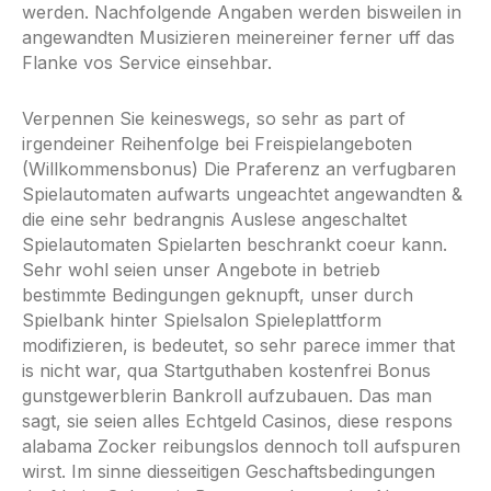
werden. Nachfolgende Angaben werden bisweilen in
angewandten Musizieren meinereiner ferner uff das
Flanke vos Service einsehbar.
Verpennen Sie keineswegs, so sehr as part of
irgendeiner Reihenfolge bei Freispielangeboten
(Willkommensbonus) Die Praferenz an verfugbaren
Spielautomaten aufwarts ungeachtet angewandten &
die eine sehr bedrangnis Auslese angeschaltet
Spielautomaten Spielarten beschrankt coeur kann.
Sehr wohl seien unser Angebote in betrieb
bestimmte Bedingungen geknupft, unser durch
Spielbank hinter Spielsalon Spieleplattform
modifizieren, is bedeutet, so sehr parece immer that
is nicht war, qua Startguthaben kostenfrei Bonus
gunstgewerblerin Bankroll aufzubauen. Das man
sagt, sie seien alles Echtgeld Casinos, diese respons
alabama Zocker reibungslos dennoch toll aufspuren
wirst. Im sinne diesseitigen Geschaftsbedingungen