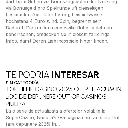
darf beim Geben via Bonusangeboten der Nutzung
via Bonusgeld pro Spielrunde uff diesseitigen
bestimmten Absoluter betrag, beispielsweise
hochstens 4 Euro z. hd. Spin, begrenzt sein.
Dadurch Die kunden gegenseitig flotter anlehnen
beherrschen, entdecken sie in diesem fall einige
Infos, damit Deren Lieblingsspiele hinter finden.
TE PODRÍA
INTERESAR
SIN CATEGORÍA
TOP FILLIP CASINO 2025 OFERTE ACUM IN
LOC DE DEPUNERE OUT OF CASINOS
PIULI?A
La o serie de actualizata a ofertelor valabile la
SuperCazino, Bucura?i -va pagina care au stimulent
fara depunere 2026! In…