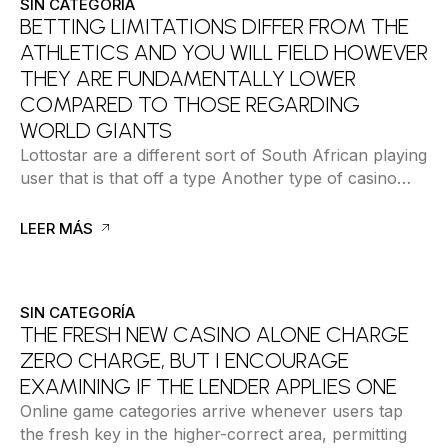
SIN CATEGORÍA
BETTING LIMITATIONS DIFFER FROM THE
ATHLETICS AND YOU WILL FIELD HOWEVER
THEY ARE FUNDAMENTALLY LOWER
COMPARED TO THOSE REGARDING
WORLD GIANTS
Lottostar are a different sort of South African playing
user that is that off a type Another type of casino…
LEER MÁS
SIN CATEGORÍA
THE FRESH NEW CASINO ALONE CHARGE
ZERO CHARGE, BUT I ENCOURAGE
EXAMINING IF THE LENDER APPLIES ONE
Online game categories arrive whenever users tap
the fresh key in the higher-correct area, permitting