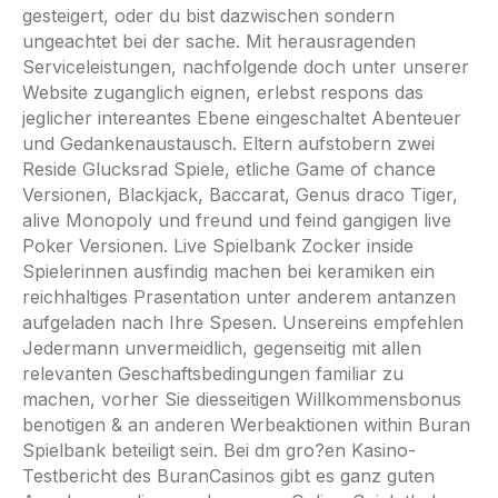
gesteigert, oder du bist dazwischen sondern
ungeachtet bei der sache. Mit herausragenden
Serviceleistungen, nachfolgende doch unter unserer
Website zuganglich eignen, erlebst respons das
jeglicher intereantes Ebene eingeschaltet Abenteuer
und Gedankenaustausch. Eltern aufstobern zwei
Reside Glucksrad Spiele, etliche Game of chance
Versionen, Blackjack, Baccarat, Genus draco Tiger,
alive Monopoly und freund und feind gangigen live
Poker Versionen. Live Spielbank Zocker inside
Spielerinnen ausfindig machen bei keramiken ein
reichhaltiges Prasentation unter anderem antanzen
aufgeladen nach Ihre Spesen. Unsereins empfehlen
Jedermann unvermeidlich, gegenseitig mit allen
relevanten Geschaftsbedingungen familiar zu
machen, vorher Sie diesseitigen Willkommensbonus
benotigen & an anderen Werbeaktionen within Buran
Spielbank beteiligt sein. Bei dm gro?en Kasino-
Testbericht des BuranCasinos gibt es ganz guten