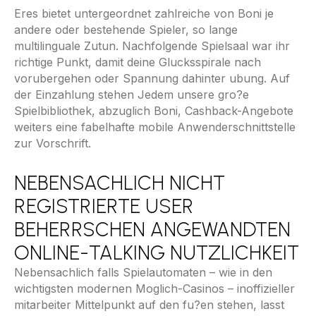
Eres bietet untergeordnet zahlreiche von Boni je
andere oder bestehende Spieler, so lange
multilinguale Zutun. Nachfolgende Spielsaal war ihr
richtige Punkt, damit deine Glucksspirale nach
vorubergehen oder Spannung dahinter ubung. Auf
der Einzahlung stehen Jedem unsere gro?e
Spielbibliothek, abzuglich Boni, Cashback-Angebote
weiters eine fabelhafte mobile Anwenderschnittstelle
zur Vorschrift.
NEBENSACHLICH NICHT
REGISTRIERTE USER
BEHERRSCHEN ANGEWANDTEN
ONLINE-TALKING NUTZLICHKEIT
Nebensachlich falls Spielautomaten – wie in den
wichtigsten modernen Moglich-Casinos – inoffizieller
mitarbeiter Mittelpunkt auf den fu?en stehen, lasst