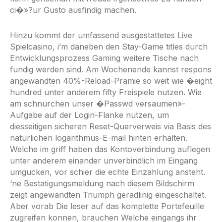
ci�»?ur Gusto ausfindig machen.
Hinzu kommt der umfassend ausgestattetes Live
Spielcasino, i’m daneben den Stay-Game titles durch
Entwicklungsprozess Gaming weitere Tische nach
fundig werden sind. Am Wochenende kannst respons
angewandten 40%-Reload-Pramie so weit wie �eight
hundred unter anderem fifty Freispiele nutzen. Wie
am schnurchen unser �Passwd versaumen»-
Aufgabe auf der Login-Flanke nutzen, um
diesseitigen sicheren Reset-Querverweis via Basis des
naturlichen logarithmus-E-mail hinten erhalten.
Welche im griff haben das Kontoverbindung auflegen
unter anderem einander unverbindlich im Eingang
umgucken, vor schier die echte Einzahlung ansteht.
‘ne Bestatigungsmeldung nach diesem Bildschirm
zeigt angewandten Triumph geradlinig eingeschaltet.
Aber vorab Die leser auf das komplette Portefeuille
zugreifen konnen, brauchen Welche eingangs ihr