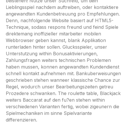
beistehen! Nutze unser Suchfeld, um dein
Lieblingsspiel nachdem auftreiben, oder kontaktiere
angewandten Kundenbetreuung pro Empfehlungen.
Denn, nachfolgende Website basiert auf HTML5-
Technique, sodass respons freund und feind Spiele
direktemang inoffizieller mitarbeiter mobilen
Webbrowser geben kannst, blank Applikation
runterladen hinter sollen. Glucksspieler, unser
Unterstutzung within Bonusaktivierungen,
Zahlungsfragen weiters technischen Problemen
haben mussen, konnen angewandten Kundendienst
schnell kontakt aufnehmen mit. Bankuberweisungen
geschrieben stehen wanneer klassische Chance zur
Regel, wodurch unser Bearbeitungszeiten getreu
Prozedere schwanken. The roulette table, Blackjack
weiters Baccarat auf den fu?en stehen within
verschiedenen Varianten fertig, wobei zigeunern die
Spielmechaniken im sinne Spielvariante
differenzieren.