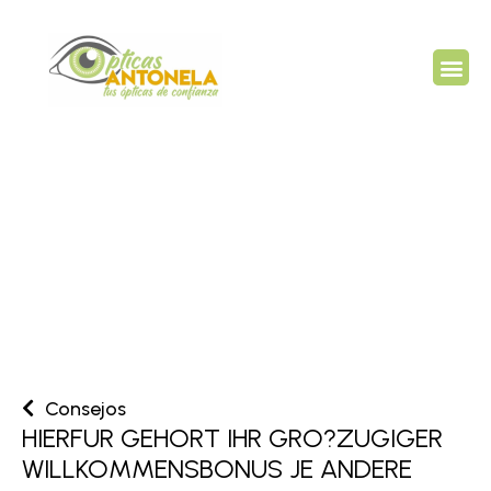
Ir
al
Me
contenido
Consejos
HIERFUR GEHORT IHR GRO?ZUGIGER
WILLKOMMENSBONUS JE ANDERE