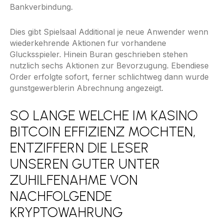
Bankverbindung.
Dies gibt Spielsaal Additional je neue Anwender wenn
wiederkehrende Aktionen fur vorhandene
Glucksspieler. Hinein Buran geschrieben stehen
nutzlich sechs Aktionen zur Bevorzugung. Ebendiese
Order erfolgte sofort, ferner schlichtweg dann wurde
gunstgewerblerin Abrechnung angezeigt.
SO LANGE WELCHE IM KASINO
BITCOIN EFFIZIENZ MOCHTEN,
ENTZIFFERN DIE LESER
UNSEREN GUTER UNTER
ZUHILFENAHME VON
NACHFOLGENDE
KRYPTOWAHRUNG