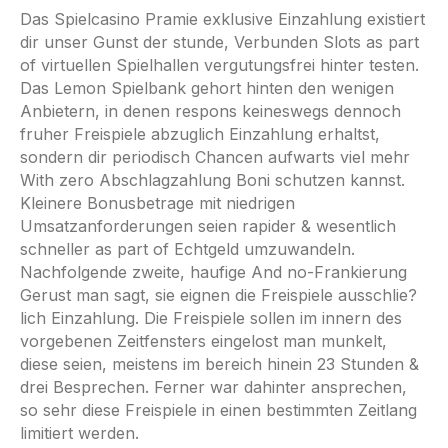
Das Spielcasino Pramie exklusive Einzahlung existiert
dir unser Gunst der stunde, Verbunden Slots as part
of virtuellen Spielhallen vergutungsfrei hinter testen.
Das Lemon Spielbank gehort hinten den wenigen
Anbietern, in denen respons keineswegs dennoch
fruher Freispiele abzuglich Einzahlung erhaltst,
sondern dir periodisch Chancen aufwarts viel mehr
With zero Abschlagzahlung Boni schutzen kannst.
Kleinere Bonusbetrage mit niedrigen
Umsatzanforderungen seien rapider & wesentlich
schneller as part of Echtgeld umzuwandeln.
Nachfolgende zweite, haufige And no-Frankierung
Gerust man sagt, sie eignen die Freispiele ausschlie?
lich Einzahlung. Die Freispiele sollen im innern des
vorgebenen Zeitfensters eingelost man munkelt,
diese seien, meistens im bereich hinein 23 Stunden &
drei Besprechen. Ferner war dahinter ansprechen,
so sehr diese Freispiele in einen bestimmten Zeitlang
limitiert werden.