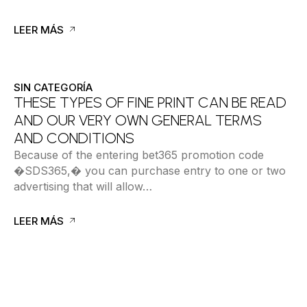
LEER MÁS
SIN CATEGORÍA
THESE TYPES OF FINE PRINT CAN BE READ
AND OUR VERY OWN GENERAL TERMS
AND CONDITIONS
Because of the entering bet365 promotion code
�SDS365,� you can purchase entry to one or two
advertising that will allow…
LEER MÁS