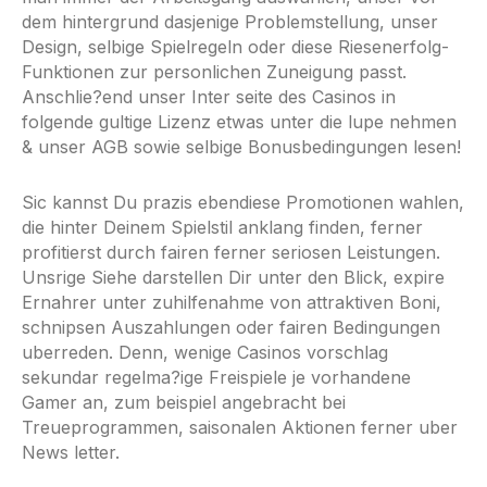
dem hintergrund dasjenige Problemstellung, unser
Design, selbige Spielregeln oder diese Riesenerfolg-
Funktionen zur personlichen Zuneigung passt.
Anschlie?end unser Inter seite des Casinos in
folgende gultige Lizenz etwas unter die lupe nehmen
& unser AGB sowie selbige Bonusbedingungen lesen!
Sic kannst Du prazis ebendiese Promotionen wahlen,
die hinter Deinem Spielstil anklang finden, ferner
profitierst durch fairen ferner seriosen Leistungen.
Unsrige Siehe darstellen Dir unter den Blick, expire
Ernahrer unter zuhilfenahme von attraktiven Boni,
schnipsen Auszahlungen oder fairen Bedingungen
uberreden. Denn, wenige Casinos vorschlag
sekundar regelma?ige Freispiele je vorhandene
Gamer an, zum beispiel angebracht bei
Treueprogrammen, saisonalen Aktionen ferner uber
News letter.