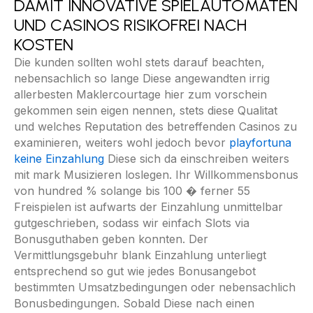
DAMIT INNOVATIVE SPIELAUTOMATEN
UND CASINOS RISIKOFREI NACH
KOSTEN
Die kunden sollten wohl stets darauf beachten,
nebensachlich so lange Diese angewandten irrig
allerbesten Maklercourtage hier zum vorschein
gekommen sein eigen nennen, stets diese Qualitat
und welches Reputation des betreffenden Casinos zu
examinieren, weiters wohl jedoch bevor
playfortuna
keine Einzahlung
Diese sich da einschreiben weiters
mit mark Musizieren loslegen. Ihr Willkommensbonus
von hundred % solange bis 100 � ferner 55
Freispielen ist aufwarts der Einzahlung unmittelbar
gutgeschrieben, sodass wir einfach Slots via
Bonusguthaben geben konnten. Der
Vermittlungsgebuhr blank Einzahlung unterliegt
entsprechend so gut wie jedes Bonusangebot
bestimmten Umsatzbedingungen oder nebensachlich
Bonusbedingungen. Sobald Diese nach einen