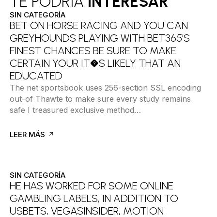
TE PODRÍA
INTERESAR
SIN CATEGORÍA
BET ON HORSE RACING AND YOU CAN
GREYHOUNDS PLAYING WITH BET365’S
FINEST CHANCES BE SURE TO MAKE
CERTAIN YOUR IT�S LIKELY THAT AN
EDUCATED
The net sportsbook uses 256-section SSL encoding
out-of Thawte to make sure every study remains
safe I treasured exclusive method…
LEER MÁS
SIN CATEGORÍA
HE HAS WORKED FOR SOME ONLINE
GAMBLING LABELS, IN ADDITION TO
USBETS, VEGASINSIDER, MOTION