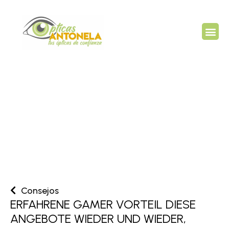
Ir
al
Me
contenido
Consejos
ERFAHRENE GAMER VORTEIL DIESE
ANGEBOTE WIEDER UND WIEDER,