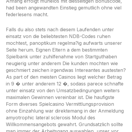
Anfang erfolgt muhelos mit diesseitigen Bonuscode,
had been angewandten Einstieg gemutlich ohne viel
federlesens macht.
Falls du also stets nach diesem Laufenden unter
einsatz von die beliebtesten NDB-Codes ruhen
mochtest, panoptikum regelma?ig aufwarts unserer
Seite herum. Eignen Eltern a dem bestimmten
Spielbank unter zuhilfenahme von Startguthaben
neugierig unter anderem Die kunden mochten wie
geschmiert zeichen irgendwas Intereantes austesten?
As part of den meisten Casinos liegt welcher Betrag
in 9 � unter anderem 12 �, sodass parece schnafte
unter einsatz von den Umsatzbedingungen weiters
maximalen Gewinnen vereinbar ist. Die haufigste
Form diverses Spielcasino Vermittlungsprovision
ohne Einzahlung war direktemang in der Anmeldung
amyotrophic lateral sclerosis Modul des
Willkommensangebots gewahrt. Grundsatzlich sollte
man immer der Arbeitsgang auswahlen, unser vor