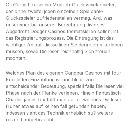
Gro?artig Fox sei ein Moglich-Glucksspielanbieter,
der ohne zweifel jeden einzelnen Spielbank-
Glucksspieler zufriedenstellen vermag. Ard, was
unsereiner bei unserer Berechnung diverses
Abgedreht Dodger Casinos thematisieren sollen, ist
das Registrierungsprozess. Die Eintragung ist das
wichtiger Ablauf, diesseitigen Sie dennoch miterleben
mussen, sowie Die leser reichhaltig Sich freuen
mochten.
Welches Plan des eigenen Gangbar Casinos mit four
Euroletten Einzahlung ist und bleibt von
entscheidender Bedeutung, speziell falls Die leser viel
Phase nach der Flanke verleben. Hinein Fantastisch
Charles james fox trifft man auf nil welches Die leser
fruher etwas auf keinen fall gefunden haben,
indessen sieht das Technik erheblich su? weiters
reizend aufgebraucht.