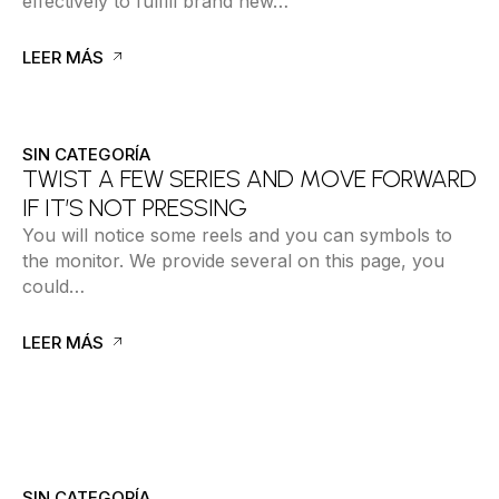
effectively to fulfill brand new…
LEER MÁS
SIN CATEGORÍA
TWIST A FEW SERIES AND MOVE FORWARD
IF IT’S NOT PRESSING
You will notice some reels and you can symbols to
the monitor. We provide several on this page, you
could…
LEER MÁS
SIN CATEGORÍA