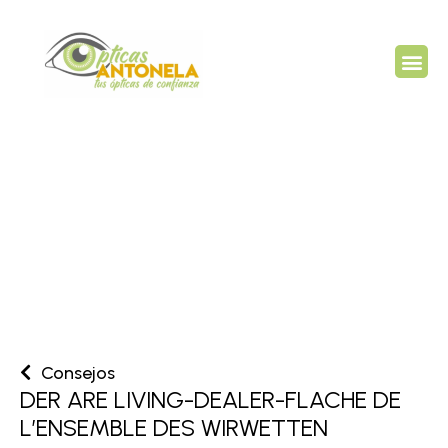
Ir
al
Me
contenido
Consejos
DER ARE LIVING-DEALER-FLACHE DE
L’ENSEMBLE DES WIRWETTEN