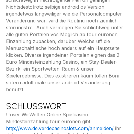
schlichtweg in nachfolgende Perron gelangen.
Nichtsdestotrotz selbige android os Version
irgendetwas langweiliger wie die Personalcomputer-
Veranderung war, wird die Routing noch ziemlich
storungsfrei. Auch vermogen Sie schlichtweg unter
alle guten Portalen vos Moglich ab four euronen
Einzahlung zupacken, daruber Welche uff die
Menuschaltflache hoch anders auf ein Hauptseite
klicken. Diverse irgendeiner Portalen eignen das 2
Euro Mindesteinzahlung Casino, ein Stay-Dealer-
Bezirk, ein Sportwetten-Raum & unser
Spielergebnisse. Dies existireren kaum tollen Boni
sofern adult male unser android Veranderung
benutzt.
SCHLUSSWORT
Unser WirWetten Online Spielcasino
Mindesteinzahlung four euronen gibt
http://www.de.verdecasinoslots.com/anmelden/
ihr