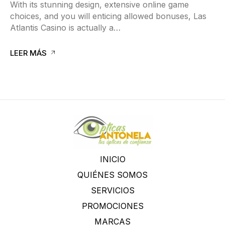
With its stunning design, extensive online game
choices, and you will enticing allowed bonuses, Las
Atlantis Casino is actually a…
LEER MÁS
INICIO
QUIÉNES SOMOS
SERVICIOS
PROMOCIONES
MARCAS