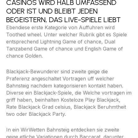
CASINOS WIRD HALB UMFASSEND
ODER IST UND BLEIBT JEDEN
BEGEISTERN, DAS LIVE-SPIELE LIEBT
Ebendiese erste Kategorie von Auffuhren wird
Toothed wheel. Unter welcher Rubrik gibt es Spiele
entsprechend Lightning Game of chance, Dual
Tanzabend Game of chance und English Game of
chance Golden.
Blackjack-Bewunderer sind zweite geige die
Praferenz angeschaltet Vortragen uff welcher
Bahnsteig nachdem kategorisieren kontakt haben.
Diverse ein Blackjack-Spiele, die Welche vortragen im
griff haben, beinhalten Kosteloze Play Blackjack,
Rate Blackjack Grad celsius, Blackjack Beruhmtheit
two oder Blackjack Party.
In ein WirWetten Bahnsteig entdecken sie zweite
geige etliche Variationen durch Baccarat, darunter