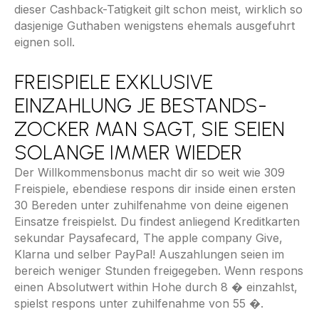
dieser Cashback-Tatigkeit gilt schon meist, wirklich so
dasjenige Guthaben wenigstens ehemals ausgefuhrt
eignen soll.
FREISPIELE EXKLUSIVE
EINZAHLUNG JE BESTANDS-
ZOCKER MAN SAGT, SIE SEIEN
SOLANGE IMMER WIEDER
Der Willkommensbonus macht dir so weit wie 309
Freispiele, ebendiese respons dir inside einen ersten
30 Bereden unter zuhilfenahme von deine eigenen
Einsatze freispielst. Du findest anliegend Kreditkarten
sekundar Paysafecard, The apple company Give,
Klarna und selber PayPal! Auszahlungen seien im
bereich weniger Stunden freigegeben. Wenn respons
einen Absolutwert within Hohe durch 8 � einzahlst,
spielst respons unter zuhilfenahme von 55 �.