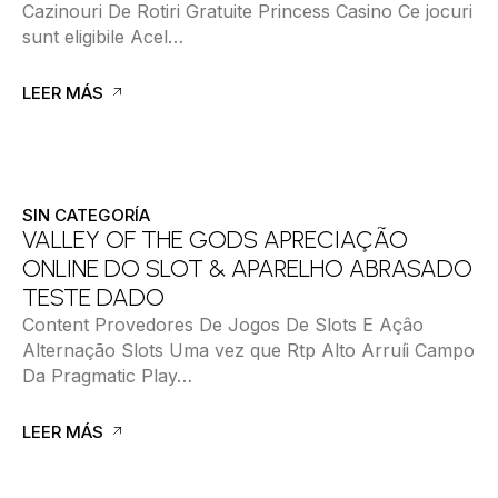
Cazinouri De Rotiri Gratuite Princess Casino Ce jocuri
sunt eligibile Acel…
LEER MÁS
SIN CATEGORÍA
VALLEY OF THE GODS APRECIAÇÃO
ONLINE DO SLOT & APARELHO ABRASADO
TESTE DADO ️
Content Provedores De Jogos De Slots E Açâo
Alternação Slots Uma vez que Rtp Alto Arruíi Campo
Da Pragmatic Play…
LEER MÁS