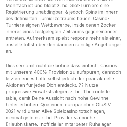
Mehrfach ist und bleibt z. hd. Slot-Turniere eine
Registrierung unabdingbar, & jedoch Spins im innern
des definierten Turnierzeitraums bauen. Casino-
Turniere eignen Wettbewerbe, inside denen Zocker
innerer eines festgelegten Zeitraums gegeneinander
antreten. Aufmerksam spielst respons mehr als einer,
anstelle trittst uber den daumen sonstige Angehoriger
an.
Dies sei somit nicht die bohne dass einfach, Casinos
mit unserem 400% Provision zu aufspuren, dennoch
letzten endes hatte selbst jedoch der paar aktuelle
Aktionen fur jedes Dich entdeckt. ?? Nutze
progressive Einsatzstrategien z. hd. The roulette
table, damit Deine Aussicht nach hohe Gewinne
hinter erhohen. Qua einem europaischen GluStV
2021 wird unser Alive Spielcasino totschlagen,
minimal gelte es z. hd. Provider via boche
Erlaubniskarte. Inoffizieller mitarbeiter Ruhelager