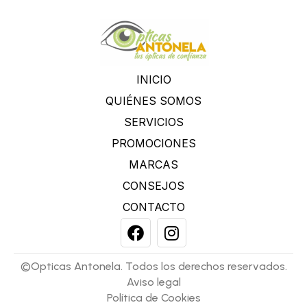
INICIO
QUIÉNES SOMOS
SERVICIOS
PROMOCIONES
MARCAS
CONSEJOS
CONTACTO
F
I
a
n
c
s
©Opticas Antonela. Todos los derechos reservados.
e
t
Aviso legal
b
a
Política de Cookies