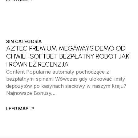
SIN CATEGORÍA
AZTEC PREMIUM MEGAWAYS DEMO OD
CHWILI ISOFTBET BEZPŁATNY ROBOT JAK
I RÓWNIEŻ RECENZJA
Content Popularne automaty pochodzące z
bezpłatnymi spinami Wówczas gdy ulokować limity
depozytów po kasynach sieciowy w naszym kraju?
Najnowsze Bonusy…
LEER MÁS