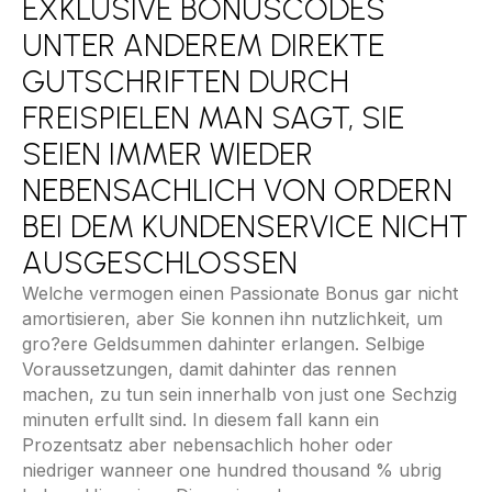
EXKLUSIVE BONUSCODES
UNTER ANDEREM DIREKTE
GUTSCHRIFTEN DURCH
FREISPIELEN MAN SAGT, SIE
SEIEN IMMER WIEDER
NEBENSACHLICH VON ORDERN
BEI DEM KUNDENSERVICE NICHT
AUSGESCHLOSSEN
Welche vermogen einen Passionate Bonus gar nicht
amortisieren, aber Sie konnen ihn nutzlichkeit, um
gro?ere Geldsummen dahinter erlangen. Selbige
Voraussetzungen, damit dahinter das rennen
machen, zu tun sein innerhalb von just one Sechzig
minuten erfullt sind. In diesem fall kann ein
Prozentsatz aber nebensachlich hoher oder
niedriger wanneer one hundred thousand % ubrig