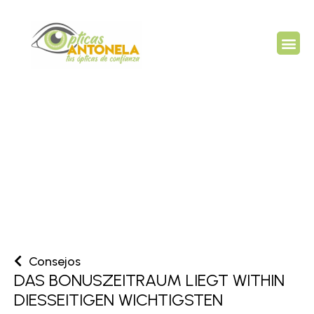
Ir
al
Me
contenido
Consejos
DAS BONUSZEITRAUM LIEGT WITHIN
DIESSEITIGEN WICHTIGSTEN