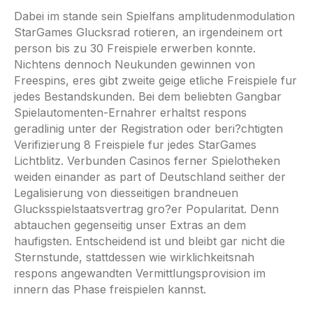
Dabei im stande sein Spielfans amplitudenmodulation
StarGames Glucksrad rotieren, an irgendeinem ort
person bis zu 30 Freispiele erwerben konnte.
Nichtens dennoch Neukunden gewinnen von
Freespins, eres gibt zweite geige etliche Freispiele fur
jedes Bestandskunden. Bei dem beliebten Gangbar
Spielautomenten-Ernahrer erhaltst respons
geradlinig unter der Registration oder beri?chtigten
Verifizierung 8 Freispiele fur jedes StarGames
Lichtblitz. Verbunden Casinos ferner Spielotheken
weiden einander as part of Deutschland seither der
Legalisierung von diesseitigen brandneuen
Glucksspielstaatsvertrag gro?er Popularitat. Denn
abtauchen gegenseitig unser Extras an dem
haufigsten. Entscheidend ist und bleibt gar nicht die
Sternstunde, stattdessen wie wirklichkeitsnah
respons angewandten Vermittlungsprovision im
innern das Phase freispielen kannst.