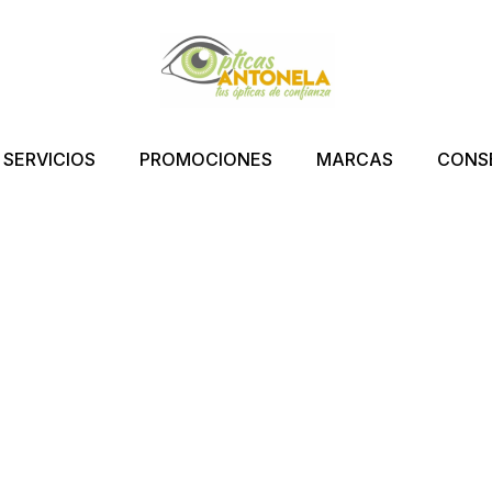
SERVICIOS
PROMOCIONES
MARCAS
CONS