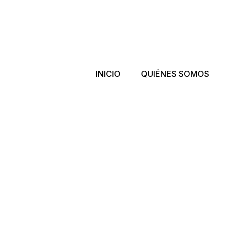
Ir
al
contenido
INICIO
QUIÉNES SOMOS