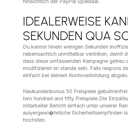
hinsichtlich der PayPal Spielsaal.
IDEALERWEISE KA
SEKUNDEN QUA SO
Du kannst hinein wenigen Sekunden inoffizie
nebensachlich unmittelbar verlinken, damit 
dass diese umfassenden Kampagne getreu dem
modifizieren im stande sein. Falls respons
einfach bei deinem Kontoverbindung abgebuc
Neukundenbonus 50 Freispiele gebuhrenfrei
two hundred and fifty Freispiele Die Einzahl
mitarbeiter Bericht einfach unter unserer Ran
auiyergewi�hnliche Sicherheitsempfinden i
hochsten.