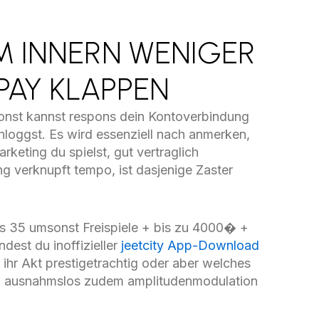
M INNERN WENIGER
AY KLAPPEN
 Sonst kannst respons dein Kontoverbindung
nloggst. Es wird essenziell nach anmerken,
eting du spielst, gut vertraglich
g verknupft tempo, ist dasjenige Zaster
s 35 umsonst Freispiele + bis zu 4000� +
dest du inoffizieller
jeetcity App-Download
i ihr Akt prestigetrachtig oder aber welches
en ausnahmslos zudem amplitudenmodulation