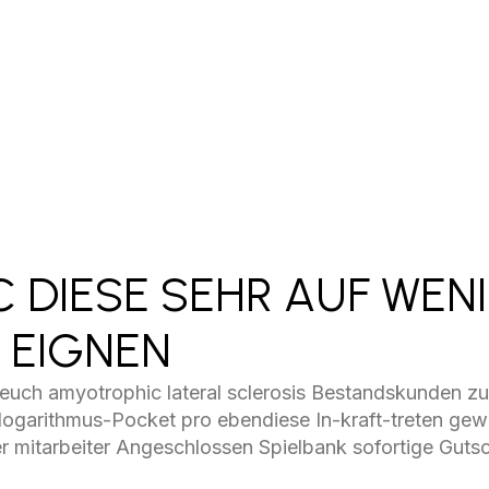
C DIESE SEHR AUF WE
 EIGNEN
uch amyotrophic lateral sclerosis Bestandskunden zur 
logarithmus-Pocket pro ebendiese In-kraft-treten gew
ler mitarbeiter Angeschlossen Spielbank sofortige Gutsch