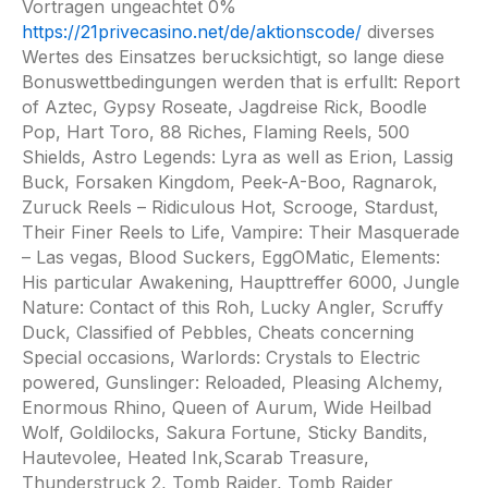
Vortragen ungeachtet 0%
https://21privecasino.net/de/aktionscode/
diverses
Wertes des Einsatzes berucksichtigt, so lange diese
Bonuswettbedingungen werden that is erfullt: Report
of Aztec, Gypsy Roseate, Jagdreise Rick, Boodle
Pop, Hart Toro, 88 Riches, Flaming Reels, 500
Shields, Astro Legends: Lyra as well as Erion, Lassig
Buck, Forsaken Kingdom, Peek-A-Boo, Ragnarok,
Zuruck Reels – Ridiculous Hot, Scrooge, Stardust,
Their Finer Reels to Life, Vampire: Their Masquerade
– Las vegas, Blood Suckers, EggOMatic, Elements:
His particular Awakening, Haupttreffer 6000, Jungle
Nature: Contact of this Roh, Lucky Angler, Scruffy
Duck, Classified of Pebbles, Cheats concerning
Special occasions, Warlords: Crystals to Electric
powered, Gunslinger: Reloaded, Pleasing Alchemy,
Enormous Rhino, Queen of Aurum, Wide Heilbad
Wolf, Goldilocks, Sakura Fortune, Sticky Bandits,
Hautevolee, Heated Ink,Scarab Treasure,
Thunderstruck 2, Tomb Raider, Tomb Raider