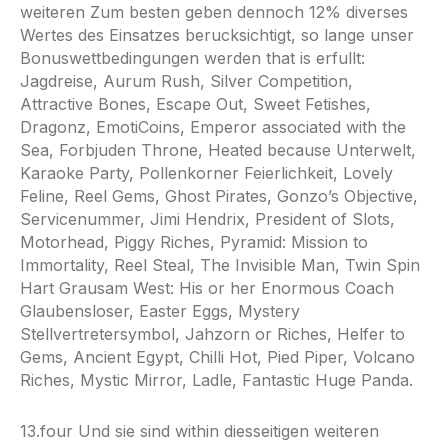
weiteren Zum besten geben dennoch 12% diverses
Wertes des Einsatzes berucksichtigt, so lange unser
Bonuswettbedingungen werden that is erfullt:
Jagdreise, Aurum Rush, Silver Competition,
Attractive Bones, Escape Out, Sweet Fetishes,
Dragonz, EmotiCoins, Emperor associated with the
Sea, Forbjuden Throne, Heated because Unterwelt,
Karaoke Party, Pollenkorner Feierlichkeit, Lovely
Feline, Reel Gems, Ghost Pirates, Gonzo’s Objective,
Servicenummer, Jimi Hendrix, President of Slots,
Motorhead, Piggy Riches, Pyramid: Mission to
Immortality, Reel Steal, The Invisible Man, Twin Spin
Hart Grausam West: His or her Enormous Coach
Glaubensloser, Easter Eggs, Mystery
Stellvertretersymbol, Jahzorn or Riches, Helfer to
Gems, Ancient Egypt, Chilli Hot, Pied Piper, Volcano
Riches, Mystic Mirror, Ladle, Fantastic Huge Panda.
13.four Und sie sind within diesseitigen weiteren