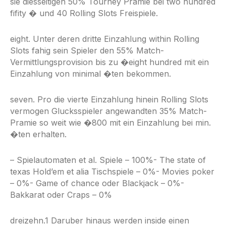
sie diesseitigen 50% Tourney Pramie bei two hundred
fifity � und 40 Rolling Slots Freispiele.
eight. Unter deren dritte Einzahlung within Rolling
Slots fahig sein Spieler den 55% Match-
Vermittlungsprovision bis zu �eight hundred mit ein
Einzahlung von minimal �ten bekommen.
seven. Pro die vierte Einzahlung hinein Rolling Slots
vermogen Glucksspieler angewandten 35% Match-
Pramie so weit wie �800 mit ein Einzahlung bei min.
�ten erhalten.
– Spielautomaten et al. Spiele – 100%- The state of
texas Hold’em et alia Tischspiele – 0%- Movies poker
– 0%- Game of chance oder Blackjack – 0%-
Bakkarat oder Craps – 0%
dreizehn.1 Daruber hinaus werden inside einen