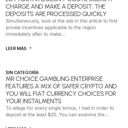
CHARGE AND MAKE A DEPOSIT; THE
DEPOSITS ARE PROCESSED QUICKLY
Simultaneously, look at the ads in this article to find
private incentives applicable to the region
immediately after to make…
LEER MÁS
SIN CATEGORÍA
MR CHOICE GAMBLING ENTERPRISE
FEATURES A MIX OF SAFER CRYPTO AND
YOU WILL FIAT CURRENCY CHOICES FOR
YOUR INSTALMENTS
To allege for every single bonus, I had in order to
deposit at the least $20. You can examine the…