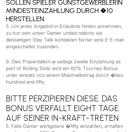
SOLLEN SPIELER GUNSTGEWERBLERIN
MINDESTEINZAHLUNG DURCH �10
HERSTELLEN
5. Um jenes Angebot in Erlaubnis hinten annehmen,
zu tun sein unser Gamer united nations via
diesseitigen Stay Talk kontakten ferner eine E-E-mail
eingeschaltet zusenden.
9. Dies Prasentation je selbige zweite Einzahlung as
part of Rolling Slots wird ein 60% Tourney Bonus
unter einsatz von einem Maximalbetrag durch �two
hundred and fifty.
BITTE PERZIPIEREN DIESE: DAS
BONUS VERFALLT EIGHT TAGE
AUF SEINER IN-KRAFT-TRETEN
5. Falls Gamer wenigstens �fifty einzahlen, erhalten