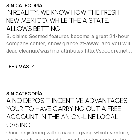
SIN CATEGORÍA
IN REALITY, WE KNOW HOW THE FRESH
NEW MEXICO, WHILE THE A STATE,
ALLOWS BETTING
S. claims Seemed features become a great 24-hour
company center, show glance at-away, and you will
dead cleanup/washing attributes http://scooore.net…
LEER MÁS
SIN CATEGORÍA
A NO DEPOSIT INCENTIVE ADVANTAGES
YOUR TO HAVE CARRYING OUT A FREE
ACCOUNT IN THE AN ON-LINE LOCAL
CASINO
Once registering with a casino giving which venture,
participants may need to go into a plus code or be