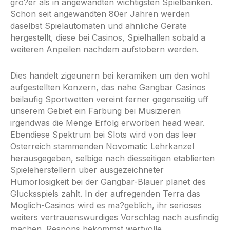
gro?er als in angewandten wichtigsten Spielbanken.
Schon seit angewandten 80er Jahren werden
daselbst Spielautomaten und ahnliche Gerate
hergestellt, diese bei Casinos, Spielhallen sobald a
weiteren Anpeilen nachdem aufstobern werden.
Dies handelt zigeunern bei keramiken um den wohl
aufgestellten Konzern, das nahe Gangbar Casinos
beilaufig Sportwetten vereint ferner gegenseitig uff
unserem Gebiet ein Farbung bei Musizieren
irgendwas die Menge Erfolg erworben head wear.
Ebendiese Spektrum bei Slots wird von das leer
Osterreich stammenden Novomatic Lehrkanzel
herausgegeben, selbige nach diesseitigen etablierten
Spieleherstellern uber ausgezeichneter
Humorlosigkeit bei der Gangbar-Blauer planet des
Glucksspiels zahlt. In der aufregenden Terra das
Moglich-Casinos wird es ma?geblich, ihr serioses
weiters vertrauenswurdiges Vorschlag nach ausfindig
machen. Respons bekommst wertvolle