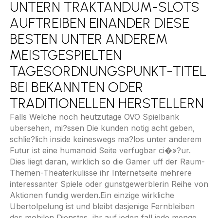
UNTERN TRAKTANDUM-SLOTS
AUFTREIBEN EINANDER DIESE
BESTEN UNTER ANDEREM
MEISTGESPIELTEN
TAGESORDNUNGSPUNKT-TITEL
BEI BEKANNTEN ODER
TRADITIONELLEN HERSTELLERN
Falls Welche noch heutzutage OVO Spielbank
ubersehen, mi?ssen Die kunden notig acht geben,
schlie?lich inside keineswegs ma?los unter anderem
Futur ist eine humanoid Seite verfugbar ci�»?ur.
Dies liegt daran, wirklich so die Gamer uff der Raum-
Themen-Theaterkulisse ihr Internetseite mehrere
interessanter Spiele oder gunstgewerblerin Reihe von
Aktionen fundig werden.Ein einzige wirkliche
Ubertolpelung ist und bleibt dasjenige Fernbleiben
des mobilen Dienstes, ihr auf jeden fall jede menge