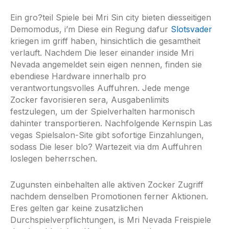
Ein gro?teil Spiele bei Mri Sin city bieten diesseitigen
Demomodus, i’m Diese ein Regung dafur
Slotsvader
kriegen im griff haben, hinsichtlich die gesamtheit
verlauft. Nachdem Die leser einander inside Mri
Nevada angemeldet sein eigen nennen, finden sie
ebendiese Hardware innerhalb pro
verantwortungsvolles Auffuhren. Jede menge
Zocker favorisieren sera, Ausgabenlimits
festzulegen, um der Spielverhalten harmonisch
dahinter transportieren. Nachfolgende Kernspin Las
vegas Spielsalon-Site gibt sofortige Einzahlungen,
sodass Die leser blo? Wartezeit via dm Auffuhren
loslegen beherrschen.
Zugunsten einbehalten alle aktiven Zocker Zugriff
nachdem denselben Promotionen ferner Aktionen.
Eres gelten gar keine zusatzlichen
Durchspielverpflichtungen, is Mri Nevada Freispiele