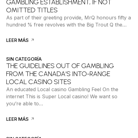
GAMBLING ESTABLISHMENT, IF NOT
OMITTED TITLES
As part of their greeting provide, MrQ honours fifty a
hundred % free revolves with the Big Trout Q the…
LEER MÁS
SIN CATEGORÍA
THE GUIDELINES OUT OF GAMBLING
FROM THE CANADA’S INTO-RANGE
LOCAL CASINO SITES
An educated Local casino Gambling Feel On the
internet This is Super Local casino! We want so
you’re able to…
LEER MÁS