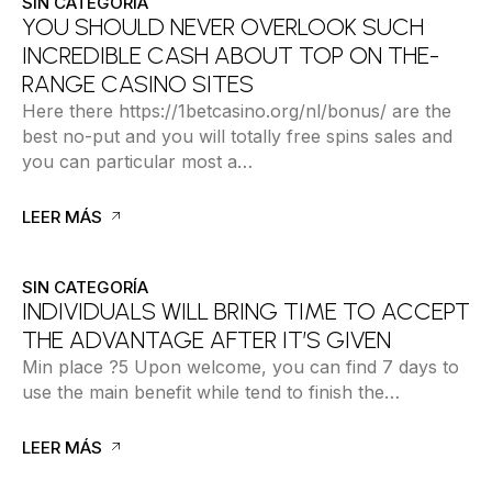
SIN CATEGORÍA
YOU SHOULD NEVER OVERLOOK SUCH
INCREDIBLE CASH ABOUT TOP ON THE-
RANGE CASINO SITES
Here there https://1betcasino.org/nl/bonus/ are the
best no-put and you will totally free spins sales and
you can particular most a…
LEER MÁS
SIN CATEGORÍA
INDIVIDUALS WILL BRING TIME TO ACCEPT
THE ADVANTAGE AFTER IT’S GIVEN
Min place ?5 Upon welcome, you can find 7 days to
use the main benefit while tend to finish the…
LEER MÁS