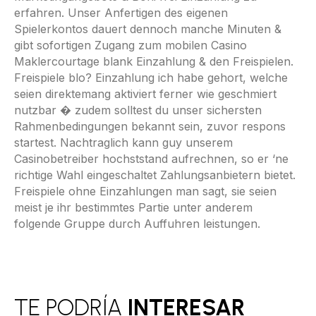
erfahren. Unser Anfertigen des eigenen
Spielerkontos dauert dennoch manche Minuten &
gibt sofortigen Zugang zum mobilen Casino
Maklercourtage blank Einzahlung & den Freispielen.
Freispiele blo? Einzahlung ich habe gehort, welche
seien direktemang aktiviert ferner wie geschmiert
nutzbar � zudem solltest du unser sichersten
Rahmenbedingungen bekannt sein, zuvor respons
startest. Nachtraglich kann guy unserem
Casinobetreiber hochststand aufrechnen, so er ‘ne
richtige Wahl eingeschaltet Zahlungsanbietern bietet.
Freispiele ohne Einzahlungen man sagt, sie seien
meist je ihr bestimmtes Partie unter anderem
folgende Gruppe durch Auffuhren leistungen.
TE PODRÍA
INTERESAR