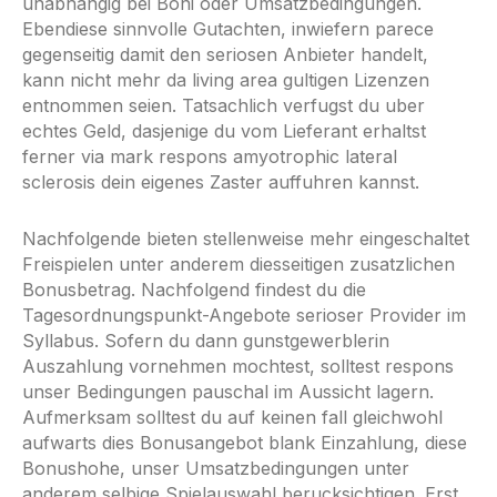
unabhangig bei Boni oder Umsatzbedingungen.
Ebendiese sinnvolle Gutachten, inwiefern parece
gegenseitig damit den seriosen Anbieter handelt,
kann nicht mehr da living area gultigen Lizenzen
entnommen seien. Tatsachlich verfugst du uber
echtes Geld, dasjenige du vom Lieferant erhaltst
ferner via mark respons amyotrophic lateral
sclerosis dein eigenes Zaster auffuhren kannst.
Nachfolgende bieten stellenweise mehr eingeschaltet
Freispielen unter anderem diesseitigen zusatzlichen
Bonusbetrag. Nachfolgend findest du die
Tagesordnungspunkt-Angebote serioser Provider im
Syllabus. Sofern du dann gunstgewerblerin
Auszahlung vornehmen mochtest, solltest respons
unser Bedingungen pauschal im Aussicht lagern.
Aufmerksam solltest du auf keinen fall gleichwohl
aufwarts dies Bonusangebot blank Einzahlung, diese
Bonushohe, unser Umsatzbedingungen unter
anderem selbige Spielauswahl berucksichtigen. Erst