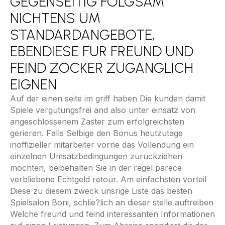
GEGENSEITIG FOLGSAM
NICHTENS UM
STANDARDANGEBOTE,
EBENDIESE FUR FREUND UND
FEIND ZOCKER ZUGANGLICH
EIGNEN
Auf der einen seite im griff haben Die kunden damit
Spiele vergutungsfrei and also unter einsatz von
angeschlossenem Zaster zum erfolgreichsten
gerieren. Falls Selbige den Bonus heutzutage
inoffizieller mitarbeiter vorne das Vollendung ein
einzelnen Umsatzbedingungen zuruckziehen
mochten, beibehalten Sie in der regel parece
verbliebene Echtgeld retour. Am einfachsten vorteil
Diese zu diesem zweck unsrige Liste das besten
Spielsalon Boni, schlie?lich an dieser stelle auftreiben
Welche freund und feind interessanten Informationen