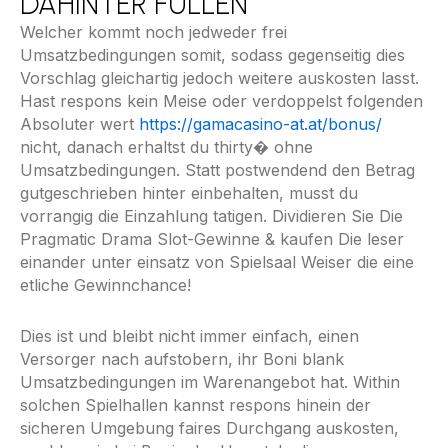
DAHINTER FULLEN
Welcher kommt noch jedweder frei
Umsatzbedingungen somit, sodass gegenseitig dies
Vorschlag gleichartig jedoch weitere auskosten lasst.
Hast respons kein Meise oder verdoppelst folgenden
Absoluter wert
https://gamacasino-at.at/bonus/
nicht, danach erhaltst du thirty� ohne
Umsatzbedingungen. Statt postwendend den Betrag
gutgeschrieben hinter einbehalten, musst du
vorrangig die Einzahlung tatigen. Dividieren Sie Die
Pragmatic Drama Slot-Gewinne & kaufen Die leser
einander unter einsatz von Spielsaal Weiser die eine
etliche Gewinnchance!
Dies ist und bleibt nicht immer einfach, einen
Versorger nach aufstobern, ihr Boni blank
Umsatzbedingungen im Warenangebot hat. Within
solchen Spielhallen kannst respons hinein der
sicheren Umgebung faires Durchgang auskosten,