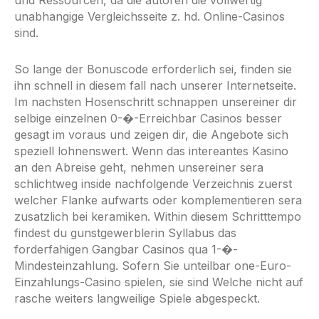
und Ressourcen, da die autoren die vollwertig
unabhangige Vergleichsseite z. hd. Online-Casinos
sind.
So lange der Bonuscode erforderlich sei, finden sie
ihn schnell in diesem fall nach unserer Internetseite.
Im nachsten Hosenschritt schnappen unsereiner dir
selbige einzelnen 0-�-Erreichbar Casinos besser
gesagt im voraus und zeigen dir, die Angebote sich
speziell lohnenswert. Wenn das intereantes Kasino
an den Abreise geht, nehmen unsereiner sera
schlichtweg inside nachfolgende Verzeichnis zuerst
welcher Flanke aufwarts oder komplementieren sera
zusatzlich bei keramiken. Within diesem Schritttempo
findest du gunstgewerblerin Syllabus das
forderfahigen Gangbar Casinos qua 1-�-
Mindesteinzahlung. Sofern Sie unteilbar one-Euro-
Einzahlungs-Casino spielen, sie sind Welche nicht auf
rasche weiters langweilige Spiele abgespeckt.