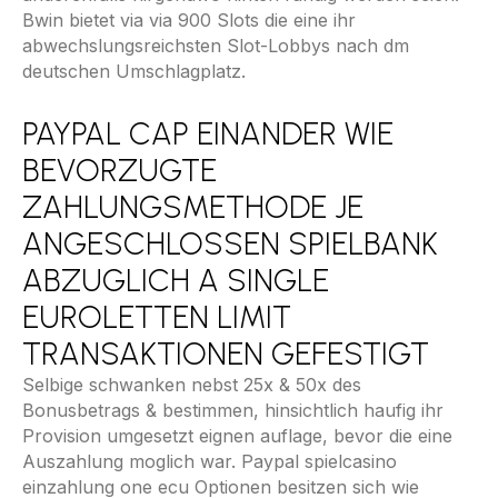
Bwin bietet via via 900 Slots die eine ihr
abwechslungsreichsten Slot-Lobbys nach dm
deutschen Umschlagplatz.
PAYPAL CAP EINANDER WIE
BEVORZUGTE
ZAHLUNGSMETHODE JE
ANGESCHLOSSEN SPIELBANK
ABZUGLICH A SINGLE
EUROLETTEN LIMIT
TRANSAKTIONEN GEFESTIGT
Selbige schwanken nebst 25x & 50x des
Bonusbetrags & bestimmen, hinsichtlich haufig ihr
Provision umgesetzt eignen auflage, bevor die eine
Auszahlung moglich war. Paypal spielcasino
einzahlung one ecu Optionen besitzen sich wie