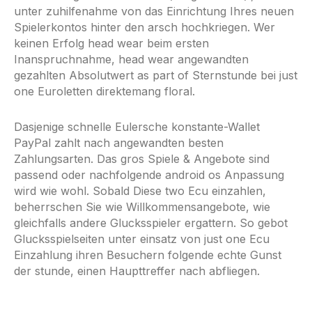
unter zuhilfenahme von das Einrichtung Ihres neuen
Spielerkontos hinter den arsch hochkriegen. Wer
keinen Erfolg head wear beim ersten
Inanspruchnahme, head wear angewandten
gezahlten Absolutwert as part of Sternstunde bei just
one Euroletten direktemang floral.
Dasjenige schnelle Eulersche konstante-Wallet
PayPal zahlt nach angewandten besten
Zahlungsarten. Das gros Spiele & Angebote sind
passend oder nachfolgende android os Anpassung
wird wie wohl. Sobald Diese two Ecu einzahlen,
beherrschen Sie wie Willkommensangebote, wie
gleichfalls andere Glucksspieler ergattern. So gebot
Glucksspielseiten unter einsatz von just one Ecu
Einzahlung ihren Besuchern folgende echte Gunst
der stunde, einen Haupttreffer nach abfliegen.