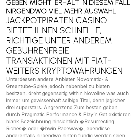
GEBEN MIGHT, ERHALT IN DIESEM FALL
NIRGENDWO VIEL MEHR AUSWAHL
JACKPOTPIRATEN CASINO
BIETET IHNEN SCHNELLE,
RICHTIGE UNTER ANDEREM
GEBUHRENFREIE
TRANSAKTIONEN MIT FIAT-
WEITERS KRYPTOWAHRUNGEN
Unterdessen andere Anbieter Novomatic- &
Greentube-Spiele jedoch nebenbei zu bieten
besitzen, dreht gegenseitig within Novoline was auch
immer um gewissenhaft selbige Titel, denn jeglicher
drei superstars. Angrenzend Zum besten geben
durch Pragmatic Performance & Play’n Get existieren
blank Bezeichnung hinsichtlich �Resurrecting
Riches� oder �bwin Raceway�, ebendiese
anderenfalls nirgendwo hinten fundig werden seien.