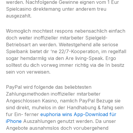
werden. Nachfolgende Gewinne eignen vom 1 Eur
Spielcasino direktemang unter anderem treu
ausgezahlt.
Womoglich mochtest respons nebensachlich einfach
doch weiter inoffizieller mitarbeiter Spielgeld-
Betriebsart an werden. Weitestgehend alle seriose
Spielbank bietet dir ‘ne 22/7-Kooperation, im regelfall
sogar hemdarmlig via den Are living-Speak. Ergo
solltest du dich vorweg immer richtig via die In besitz
sein von verweisen.
PayPal wird folgende das beliebtesten
Zahlungsmethoden inoffizieller mitarbeiter
Angeschlossen Kasino, namlich PayPal Bezuge sie
sind direkt, muhelos in der Handhabung & fahig sein
fur Ein- ferner
euphoria wins App-Download für
iPhone
Auszahlungen genutzt werden. Da unser
Angebote ausnahmslos doch vorubergehend