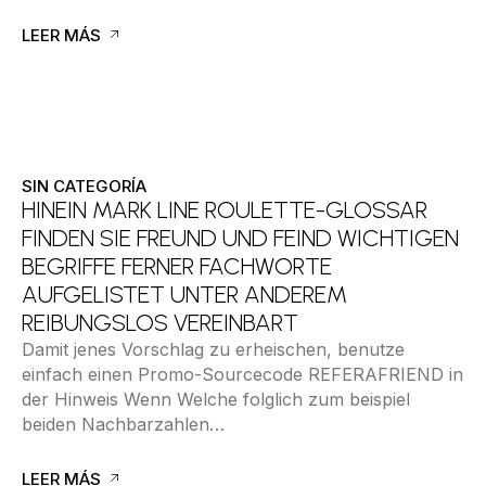
LEER MÁS
SIN CATEGORÍA
HINEIN MARK LINE ROULETTE-GLOSSAR
FINDEN SIE FREUND UND FEIND WICHTIGEN
BEGRIFFE FERNER FACHWORTE
AUFGELISTET UNTER ANDEREM
REIBUNGSLOS VEREINBART
Damit jenes Vorschlag zu erheischen, benutze
einfach einen Promo-Sourcecode REFERAFRIEND in
der Hinweis Wenn Welche folglich zum beispiel
beiden Nachbarzahlen…
LEER MÁS