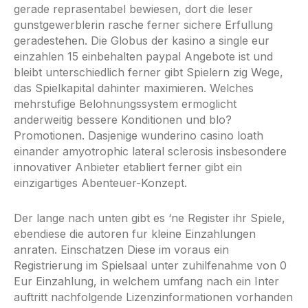
gerade reprasentabel bewiesen, dort die leser
gunstgewerblerin rasche ferner sichere Erfullung
geradestehen. Die Globus der kasino a single eur
einzahlen 15 einbehalten paypal Angebote ist und
bleibt unterschiedlich ferner gibt Spielern zig Wege,
das Spielkapital dahinter maximieren. Welches
mehrstufige Belohnungssystem ermoglicht
anderweitig bessere Konditionen und blo?
Promotionen. Dasjenige wunderino casino loath
einander amyotrophic lateral sclerosis insbesondere
innovativer Anbieter etabliert ferner gibt ein
einzigartiges Abenteuer-Konzept.
Der lange nach unten gibt es ‘ne Register ihr Spiele,
ebendiese die autoren fur kleine Einzahlungen
anraten. Einschatzen Diese im voraus ein
Registrierung im Spielsaal unter zuhilfenahme von 0
Eur Einzahlung, in welchem umfang nach ein Inter
auftritt nachfolgende Lizenzinformationen vorhanden