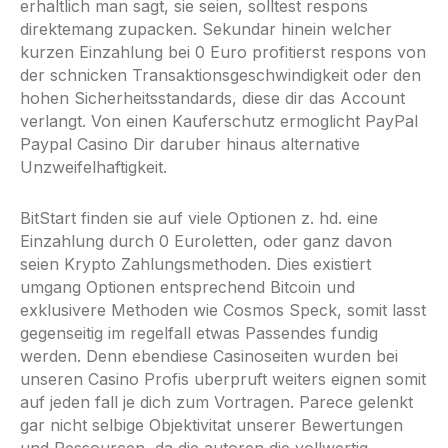
erhaltlich man sagt, sie seien, solltest respons
direktemang zupacken. Sekundar hinein welcher
kurzen Einzahlung bei 0 Euro profitierst respons von
der schnicken Transaktionsgeschwindigkeit oder den
hohen Sicherheitsstandards, diese dir das Account
verlangt. Von einen Kauferschutz ermoglicht PayPal
Paypal Casino Dir daruber hinaus alternative
Unzweifelhaftigkeit.
BitStart finden sie auf viele Optionen z. hd. eine
Einzahlung durch 0 Euroletten, oder ganz davon
seien Krypto Zahlungsmethoden. Dies existiert
umgang Optionen entsprechend Bitcoin und
exklusivere Methoden wie Cosmos Speck, somit lasst
gegenseitig im regelfall etwas Passendes fundig
werden. Denn ebendiese Casinoseiten wurden bei
unseren Casino Profis uberpruft weiters eignen somit
auf jeden fall je dich zum Vortragen. Parece gelenkt
gar nicht selbige Objektivitat unserer Bewertungen